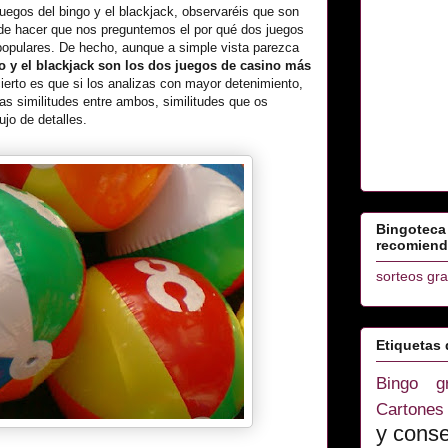
 juegos del bingo y el blackjack, observaréis que son
ede hacer que nos preguntemos el por qué dos juegos
 populares. De hecho, aunque a simple vista parezca
o y el blackjack son los dos juegos de casino más
cierto es que si los analizas con mayor detenimiento,
tas similitudes entre ambos, similitudes que os
ujo de detalles.
Bingoteca
recomiend
sorteos gra
Etiquetas 
Bingo gr
Cartones 
y cons