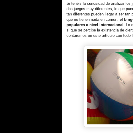
Si tenéis la curiosidad de analizar los
dos juegos muy diferentes, lo que pu
tan diferentes pueden llegar a ser tan
que no tienen nada en común,
el bing
populares a nivel internacional
. Lo 
si que se percibe la existencia de cier
contaremos en este artículo con todo l