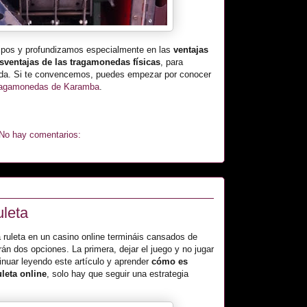
ipos y profundizamos especialmente en las
ventajas
sventajas de las tragamonedas físicas
, para
ada. Si te convencemos, puedes empezar por conocer
ragamonedas de Karamba
.
No hay comentarios:
uleta
 ruleta en un casino online termináis cansados de
án dos opciones. La primera, dejar el juego y no jugar
tinuar leyendo este artículo y aprender
cómo es
leta online
, solo hay que seguir una estrategia