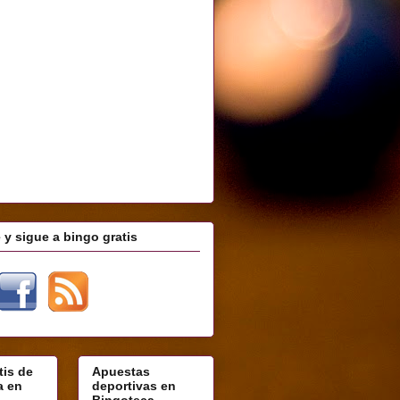
 y sigue a bingo gratis
tis de
Apuestas
a en
deportivas en
Bingoteca