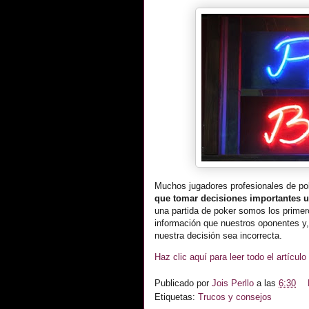
Muchos jugadores profesionales de p
que tomar decisiones importantes u
una partida de poker somos los prime
información que nuestros oponentes y,
nuestra decisión sea incorrecta.
Haz clic aquí para leer todo el artículo
Publicado por
Jois Perllo
a las
6:30
Etiquetas:
Trucos y consejos