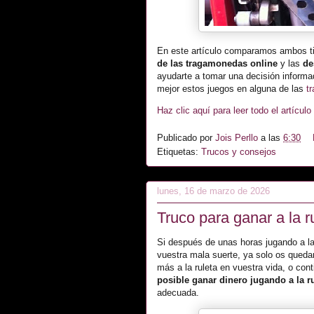
En este artículo comparamos ambos t
de las tragamonedas online
y las
de
ayudarte a tomar una decisión inform
mejor estos juegos en alguna de las
t
Haz clic aquí para leer todo el artículo
Publicado por
Jois Perllo
a las
6:30
Etiquetas:
Trucos y consejos
lunes, 16 de marzo de 2026
Truco para ganar a la r
Si después de unas horas jugando a la
vuestra mala suerte, ya solo os quedar
más a la ruleta en vuestra vida, o con
posible ganar dinero jugando a la ru
adecuada.