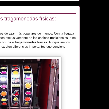
s tragamonedas físicas:
os de azar más populares del mundo. Con la llegada
den exclusivamente de los casinos tradicionales, sino
 online
o
tragamonedas físicas
. Aunque ambos
 existen diferencias importantes que conviene